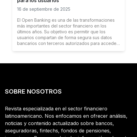
para los usuarios
16 de septiembre de 2025
El Open Banking es una de las transformaciones
más importantes del sector financiero en los
últimos años. Su objetivo es permitir que los
usuarios compartan de forma segura sus datos
bancarios con terceros autorizados para acceder
a servicios financieros más personalizados e
innovadores. Pero, ¿qué implica realmente para
los usuarios?
SOBRE NOSOTROS
Revista especializada en el sector financiero
latinoamericano. Nos enfocamos en ofrecer análisis,
noticias y contenido actualizado sobre bancos,
aseguradoras, fintechs, fondos de pensiones,