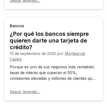
Seguir leyendo...
Bancos
¿Por qué los bancos siempre
quieren darte una tarjeta de
crédito?
15 de septiembre de 2025
por
Montserrat
Castini
Porque es uno de sus negocios más rentables:
tasas de interés que superan el 50%,
comisiones elevadas y millones de clientes que
no pagan su saldo completo cada mes. Una
herramienta útil para ti, pero una máquina de
Seguir leyendo...
ingresos para ellos.