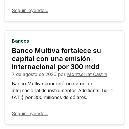
créditos, CDT y transferencias desde los
canales digitales de la entidad.
Seguir leyendo...
Bancos
Banco Multiva fortalece su
capital con una emisión
internacional por 300 mdd
7 de agosto de 2026
por
Montserrat Castini
Banco Multiva concretó una emisión
internacional de instrumentos Additional Tier 1
(AT1) por 300 millones de dólares.
Seguir leyendo...