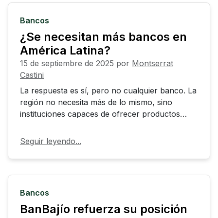
Bancos
¿Se necesitan más bancos en
América Latina?
15 de septiembre de 2025
por
Montserrat
Castini
La respuesta es sí, pero no cualquier banco. La
región no necesita más de lo mismo, sino
instituciones capaces de ofrecer productos
diferenciados que atiendan a las PYMEs, a los
nuevos sectores como crypto y a las empresas
Seguir leyendo...
exportadoras. Bancos que de verdad entiendan
los retos y oportunidades del futuro.
Bancos
BanBajío refuerza su posición