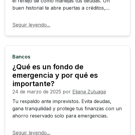
el reflejo de cómo manejas tus deudas. Un
buen historial te abre puertas a créditos,
mejores tasas y más oportunidades. Construirlo
es fácil: paga a tiempo, evita deudas excesivas y
Seguir leyendo...
revisa tu reporte. ¡Cuídalo desde el principio!
Bancos
¿Qué es un fondo de
emergencia y por qué es
importante?
24 de marzo de 2025
por
Eliana Zuluaga
Tu respaldo ante imprevistos. Evita deudas,
gana tranquilidad y protege tus finanzas con un
ahorro reservado solo para emergencias.
Seguir leyendo...