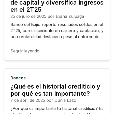
de capital y diversifica ingresos
en el 2T25
25 de julio de 2025
por
Eliana Zuluaga
Banco del Bajío reportó resultados sólidos en el
2T25, con crecimiento en cartera y captación, y
una rentabilidad destacada pese al entorno de
menores tasas. La utilidad neta alcanzó $2,166
millones, mientras el ROE se mantuvo en
Seguir leyendo...
18.7%. El banco reforzó su capital y diversificó
sus fuentes de ingreso.
Bancos
¿Qué es el historial crediticio y
por qué es tan importante?
7 de abril de 2025
por
Dunia Lazo
¿Por qué es importante tu historial crediticio? Es