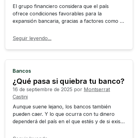
El grupo financiero considera que el país
ofrece condiciones favorables para la
expansión bancaria, gracias a factores como el
crecimiento de la población, la digitalización de
los servicios financieros y el aumento de la
Seguir leyendo...
demanda de productos bancarios.
Bancos
¿Qué pasa si quiebra tu banco?
16 de septiembre de 2025
por
Montserrat
Castini
Aunque suene lejano, los bancos también
pueden caer. Y lo que ocurra con tu dinero
dependerá del país en el que estés y de si existe
un fondo de protección que respalde tus
ahorros.