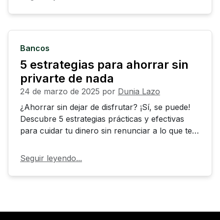
Bancos
5 estrategias para ahorrar sin
privarte de nada
24 de marzo de 2025
por
Dunia Lazo
¿Ahorrar sin dejar de disfrutar? ¡Sí, se puede!
Descubre 5 estrategias prácticas y efectivas
para cuidar tu dinero sin renunciar a lo que te
hace feliz. Aprende a ahorrar sin esfuerzo, sin
sacrificios y disfrutando del presente mientras
Seguir leyendo...
construyes un futuro más tranquilo.