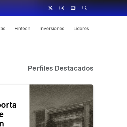
ras
Fintech
Inversiones
Líderes
Perfiles Destacados
porta
e
en