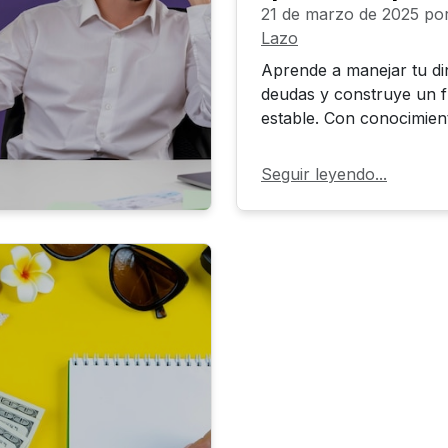
21 de marzo de 2025
po
especulación y provoca
Lazo
reales en la gobernanza
corporativa.
Aprende a manejar tu din
deudas y construye un 
estable. Con conocimien
básicos puedes tomar m
decisiones y alcanzar la 
Seguir leyendo...
financiera.