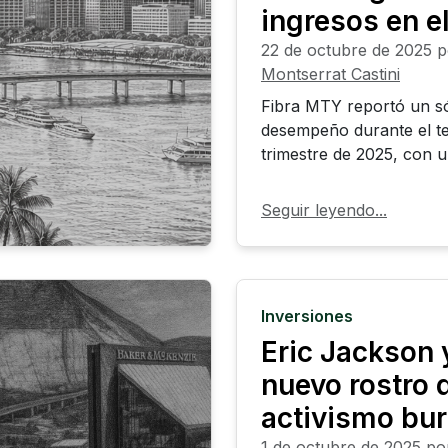
ingresos en e
22 de octubre de 2025
p
Montserrat Castini
Fibra MTY reportó un só
desempeño durante el t
trimestre de 2025, con 
crecimiento de 15.6% en
totales y un incremento
Seguir leyendo...
en su Ingreso Operativo
(ION) respecto al mismo
del año anterior. Los re
reflejan el impulso prov
Inversiones
nuevas adquisiciones ind
Eric Jackson y
expansiones en propied
existentes y una gestión
nuevo rostro 
disciplinada de su portafo
activismo bur
1 de octubre de 2025
po