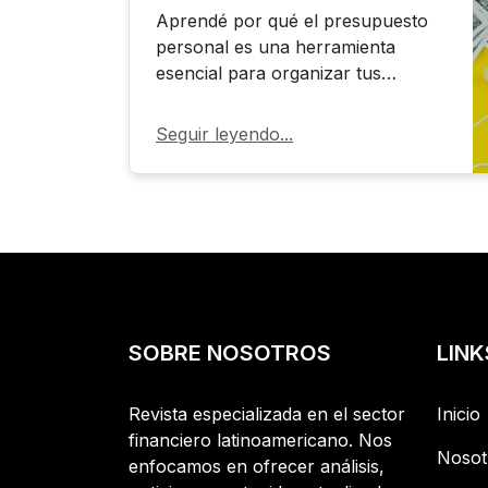
Aprendé por qué el presupuesto
personal es una herramienta
esencial para organizar tus
finanzas, ahorrar sin esfuerzo y
evitar deudas innecesarias. Tomá
Seguir leyendo...
el control de tu dinero y alcanzá
tus metas con claridad.
SOBRE NOSOTROS
LIN
Revista especializada en el sector
Inicio
financiero latinoamericano. Nos
Nosot
enfocamos en ofrecer análisis,