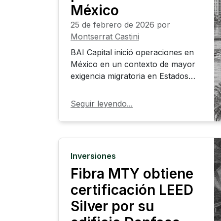
México
25 de febrero de 2026
por
Montserrat Castini
BAI Capital inició operaciones en
México en un contexto de mayor
exigencia migratoria en Estados
Unidos y debate laboral en el país.
A través del programa EB-5 y del
Seguir leyendo...
proyecto ALMA Miami, la firma
ofrece una alternativa de inversión
que combina generación de
empleo, residencia permanente y
Inversiones
diversificación patrimonial
Fibra MTY obtiene
internacional bajo un marco
regulatorio formal.
certificación LEED
Silver por su