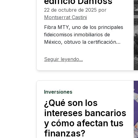
edificio Danfoss
22 de octubre de 2025
por
Montserrat Castini
Fibra MTY, uno de los principales
fideicomisos inmobiliarios de
México, obtuvo la certificación
LEED Silver por la expansión del
inmueble construido para Danfoss
Seguir leyendo...
en Apodaca, Nuevo León,
consolidando un nuevo estándar
en el desarrollo industrial
sustentable del país. El
Inversiones
reconocimiento fue otorgado por
¿Qué son los
el Green Business Certification Inc.
(GBCI) bajo la categoría LEED
intereses bancarios
BD+C: Core and Shell, y posiciona
y cómo afectan tus
al proyecto como un referente en
eficiencia energética y
finanzas?