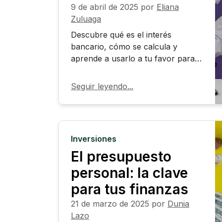
responsabilidad ambiental dentro
9 de abril de 2025
por
Eliana
del sector inmobiliario industrial.
Zuluaga
Descubre qué es el interés
bancario, cómo se calcula y
aprende a usarlo a tu favor para
ahorrar, invertir y evitar deudas
innecesarias.
Seguir leyendo...
Inversiones
El presupuesto
personal: la clave
para tus finanzas
21 de marzo de 2025
por
Dunia
Lazo